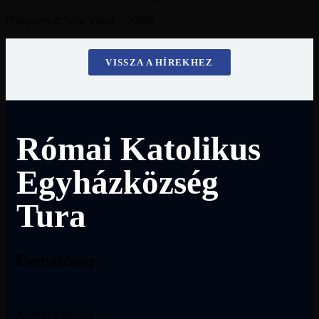
(Fényképek: Sára Viktor – 2008)
VISSZA A HÍREKHEZ
Római Katolikus
Egyházközség
Tura
Elérhetőség
Köztársaság utca 1.