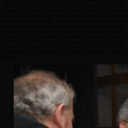
gyertya lángját szétosztják a templomban lévő híveknek. A templom
ekkor még teljesen sötét, és csak az egyre több gyertya lángja
világítja meg a teret. A húsvéti gyertya jelképezi a feltámadt
Krisztust. A húsvéti gyertya jelentőségét és méltóságát a rajta lévő
szimbólumok is bizonyítják. Régen ezeket a szimbólumokat a pap
véste bele a gyertyába, ma már előre rajta vannak, és csak megérinti
ezeket a következő imát mondva: „Jézus Krisztus tegnap és ma. Ő a
Kezdet és a Vég. Ő az Alfa és az Omega. Övé az idő és övé az
örökkévalóság. Övé a dicsőség és a hatalom mindörökkön örökké.”
Közösen válaszoljuk: Ámen. Ezután a pap a Krisztus öt szent sebét
szimbolizáló öt tömjénszemet szúr kereszt formában a húsvéti
gyertyába.