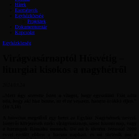
Hírek
Események
Egyházközség
Projektek
Dokumentumtár
Kapcsolat
Egyházközség
Virágvasárnaptól Húsvétig –
liturgiai kisokos a nagyhétről
2024.03.24.
„Mert úgy szerette Isten a világot, hogy egyszülött Fiát adta
oda, hogy aki hisz benne, az el ne vesszen, hanem örökké éljen.”
(Jn 3,16)
A húsvétot megelőző egy hetet az Egyház Nagyhétnek nevezi.
Ismerős kifejezések ezek: virágvasárnap, szent három nap, vagy
a harangok Rómába mennek. De mi is történt Jézussal 2000
évvel ezelőtt ebben a három napban, és mi történik ma a