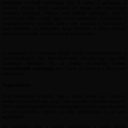
tiszteletnek örvendő személynek járt. A pálma a győzelem, a
dicsőség jelképe. Ebből származik az ünnep latin elnevezése:
dominica palmarum. Nálunk nem találunk pálmaágat, ezért a
lombfakadás előtti virágzó ágat, barkát használunk. A szentmise a
templomon kívül kezdődik, ahol a pap megáldja a barkaágakat,
majd felszólítja az ünneplőket, hogy kövessük a Jézust ünneplő
jeruzsálemi tömeget, és vonuljunk be a templomba.
A szentmisén az evangélium helyett Urunk szenvedéstörténetét, a
Passiót hallhatjuk. Van, ahol felolvassák, van, ahol egy vagy több
szólamban eléneklik. Ez az ünnep hivatalosan
Urunk
szenvedésének vasárnapja
nevet viseli, ezt fejezi ki a piros színű
miseruha is.
Nagycsütörtök
Nagycsütörtökkel kezdődik meg a Szent három nap. Források
szerint a 4. századtól már „nagy”-nak nevezték a húsvétot megelőző
három napot. Nagycsütörtökön ünnepeljük az utolsó vacsorát, amely
az első szentmise, egyben az első szentáldozás és az első
papszentelés.
Az apostolok ezen a napon készülődtek a zsidó húsvét