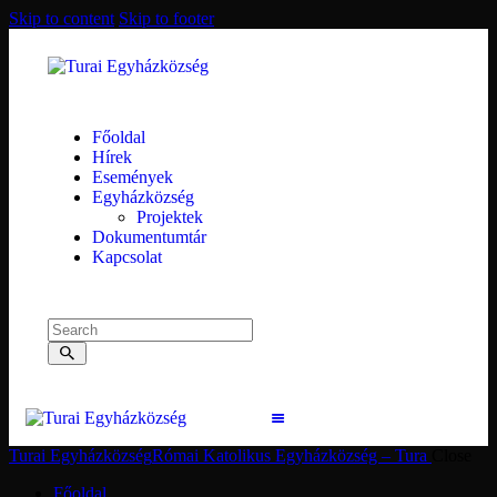
Skip to content
Skip to footer
Főoldal
Hírek
Események
Egyházközség
Projektek
Dokumentumtár
Kapcsolat
Turai Egyházközség
Római Katolikus Egyházközség – Tura
Close
Főoldal