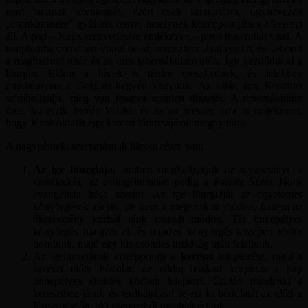
nem tartanak szentmisét, ezért csak szertartásra, úgynevezett
„csonkamisére” gyűlünk össze, amelynek középpontjában a kereszt
áll. A pap – Jézus szenvedésére emlékezve – piros miseruhát visel. A
templomba csendben vonul be az asszisztenciával együtt, és leborul
a megfosztott oltár és az üres tabernákulum előtt. Így kezdődik el a
liturgia. Ekkor a hívek is térdre ereszkednek, és lélekben
mindannyian a Golgota-hegyén vagyunk. Az oltár, ami Krisztust
szimbolizálja, meg van fosztva minden díszétől. A tabernákulum
üres, hiányzik belőle Valaki, és ez az üresség arra is emlékeztet,
hogy Jézus oldalát egy katona lándzsájával megnyitotta.
A nagypénteki szertartásnak három része van:
Az ige liturgiája,
amiben meghallgatjuk az olvasmányt, a
szentleckét, az evangéliumban pedig a Passiót Szent János
evangélista írása szerint. Az ige liturgiáját az egyetemes
könyörgések zárják, de nem a megszokott módon, hanem az
ókeresztény korból ránk maradt módon. Tíz ünnepélyes
könyörgés hangzik el, és minden könyörgés közepén térdre
borulunk, majd egy kis csöndes imádság után felállunk.
Az igeliturgiának középpontja a
kereszt
leleplezése, majd a
kereszt előtti hódolat: az eddig letakart korpuszt a pap
ünnepélyes éneklés közben leleplezi. Ezután mindenki a
kereszthez járul, és térdhajtással fejezi ki hódolatát az előtt a
Krisztus előtt, aki szeretetből meghalt értünk.