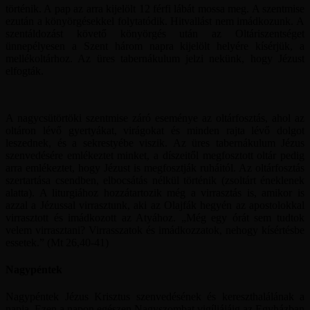
történik. A pap az arra kijelölt 12 férfi lábát mossa meg. A szentmise
ezután a könyörgésekkel folytatódik. Hitvallást nem imádkozunk. A
szentáldozást követő könyörgés után az Oltáriszentséget
ünnepélyesen a Szent három napra kijelölt helyére kísérjük, a
mellékoltárhoz. Az üres tabernákulum jelzi nekünk, hogy Jézust
elfogták.
A nagycsütörtöki szentmise záró eseménye az oltárfosztás, ahol az
oltáron lévő gyertyákat, virágokat és minden rajta lévő dolgot
leszednek, és a sekrestyébe viszik. Az üres tabernákulum Jézus
szenvedésére emlékeztet minket, a díszeitől megfosztott oltár pedig
arra emlékeztet, hogy Jézust is megfosztják ruháitól. Az oltárfosztás
szertartása csendben, elbocsátás nélkül történik (zsoltárt éneklenek
alatta). A liturgiához hozzátartozik még a virrasztás is, amikor is
azzal a Jézussal virrasztunk, aki az Olajfák hegyén az apostolokkal
virrasztott és imádkozott az Atyához. „Még egy órát sem tudtok
velem virrasztani? Virrasszatok és imádkozzatok, nehogy kísértésbe
essetek.” (Mt 26,40-41)
Nagypéntek
Nagypéntek Jézus Krisztus szenvedésének és kereszthalálának a
napja. Ezen a napon egészen Nagyszombat vigíliájáig az Egyházban