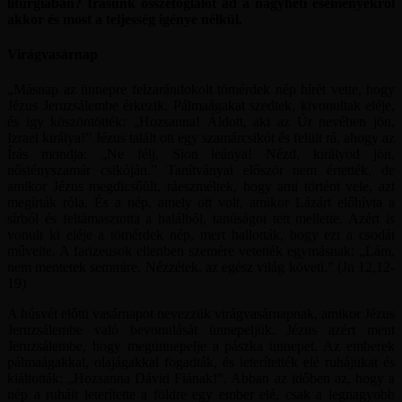
liturgiában? Írásunk összefoglalót ad a nagyheti eseményekről
akkor és most a teljesség igénye nélkül.
Virágvasárnap
„Másnap az ünnepre felzarándokolt tömérdek nép hírét vette, hogy
Jézus Jeruzsálembe érkezik. Pálmaágakat szedtek, kivonultak eléje,
és így köszöntötték: „Hozsanna! Áldott, aki az Úr nevében jön,
Izrael királya!” Jézus talált ott egy szamárcsikót és felült rá, ahogy az
Írás mondja: „Ne félj, Sion leánya! Nézd, királyod jön,
nőstényszamár csikóján.” Tanítványai először nem értették, de
amikor Jézus megdicsőült, ráeszméltek, hogy ami történt vele, azt
megírták róla. És a nép, amely ott volt, amikor Lázárt előhívta a
sírból és feltámasztotta a halálból, tanúságot tett mellette. Azért is
vonult ki eléje a tömérdek nép, mert hallották, hogy ezt a csodát
művelte. A farizeusok ellenben szemére vetették egymásnak: „Lám,
nem mentetek semmire. Nézzétek, az egész világ követi.” (Jn 12,12-
19)
A húsvét előtti vasárnapot nevezzük virágvasárnapnak, amikor Jézus
Jeruzsálembe való bevonulását ünnepeljük. Jézus azért ment
Jeruzsálembe, hogy megünnepelje a pászka ünnepet. Az emberek
pálmaágakkal, olajágakkal fogadták, és leterítették elé ruhájukat és
kiáltották: „Hozsanna Dávid Fiának!”. Abban az időben az, hogy a
nép a ruháit leterítette a földre egy ember elé, csak a legnagyobb