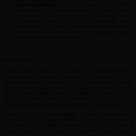
Az áldozás liturgiája.
Mivel ezen a napon nincs szentmise,
természetesen nincs átváltoztatás sem, ezért az előző napon
konszekrált (átváltoztatott) ostyával áldoztatja a pap a híveket.
A szertartás végén nincs áldás és elbocsátás, hanem
ünnepélyesen viszi a pap az asszisztenciával a Szentsírhoz a
feszületet, majd a hívek imádkozva virrasztanak a Szentsír
előtt, és emlékeznek Jézus áldozatára.
Nagyszombat
A nagyszombati szertartás a leghosszabb, és szimbolikáját tekintve a
legtartalmasabb. A szertartás napnyugta után kezdődik. A keleti
időszámítás szerint a vasárnap az előző nap estéjével kezdődik.
Ezért ünnepelhetjük már szombat este Jézus feltámadását. Az
előírások szerint sötétben kell a szertartást elkezdeni, utalva a
világban jelen levő sötétségre, és napfelkeltéig kell befejezni, így
szimbolizálva Jézus feltámadását, aki nekünk Felkelő Napunk.
A liturgia első része a
fény liturgiája.
A pap fehér miseruhában az
asszisztenciával a templom előtt meggyújtott tűzhöz vonul és
megszenteli azt, majd imádság keretében meggyújtja róla a húsvéti
gyertyát, és vonul be a templomba, a ministránsok pedig a húsvéti