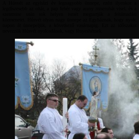
A Húsvét az egyházi év legnagyobb ünnepe, ezért ilyenkor a
legdíszesebb az oltár, a pap fehér vagy arany miseruhát visel, és a
szentmise után sok helyen ismét megtartják a feltámadási
körmenetet. Húsvét olyan nagy ünnepe az Egyháznak, hogy nyolc
napon át ünnepeljük, a következő vasárnapig. Ezt az időszakot
nevezzük Húsvét nyolcadának, vagy fényeshétnek.