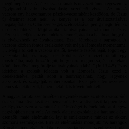
megünneplésére. A pászka-vacsorának is nevezett ünnep egészen az
Egyiptomból való kiszabadulásig vezethető vissza. Az utolsó
vacsora egy hagyományos pászka-vacsoraként kezdődött, de Jézus
új értelmet adott neki. A kenyér és a bor átváltoztatásával
megalapította az Oltáriszentséget, szétosztásával pedig megtörtént az
első szentáldozás. Majd amikor tanítványainak azt mondta Jézus:
„Ezt cselekedjétek az én emlékezetemre”, átadta a hatalmat, hogy ők
is elvégezhetik az átváltoztatást. Ezzel létrehozta a papságot. A
vacsora közben fontos cselekedet volt még a lábmosás momentuma.
„…Mégis fölkelt a vacsora mellől, levetette felsőruháját, fogott egy
vászonkendőt, és maga elé kötötte. Aztán vizet öntött egy
mosdótálba, majd hozzáfogott, hogy sorra megmossa, és a derekára
kötött kendővel megtörölje tanítványainak a lábát.” (Jn 13,4-5) Jézus
idejében a szolgák feladata volt a lábmosás. Jézus ezzel a
cselekedetével példát adott a tanítványainak, hogy legyenek
alázatosak és szolgálják embertársaikat. Ez a példa természetesen
nemcsak nekik szólt, hanem nekünk is követnünk kell.
A nagycsütörtöki szentmisében megemlékezünk az utolsó vacsoráról
és az utána következő eseményekről. Ezt a következő képpen teszi
az Egyház: ezen a szentmisén Dicsőséget is éneklünk, ami egész
nagyböjtben nem volt. Az ének alatt megszólalnak a harangok és a
csengők, majd elnémulnak, így is emlékeztetve minket az akkori
szomorú eseményekre. Erre az elnémulásra mondjuk: ”A harangok
Rómába mentek.” A lábmosás szertartása a szentbeszéd után