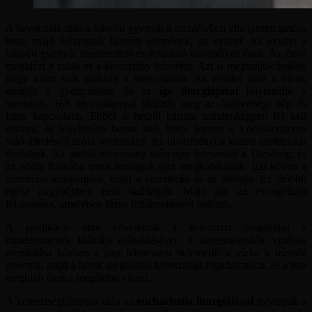
A bevonulás után a húsvéti gyertyát a szentélyben elhelyezett tartóra
teszi, majd felhangzik húsvéti örömének, az exultet. Az exultet a
húsvéti gyertyát megszentelő és felajánló ünnepélyes ének. Az ének
megidézi a zsidó és a keresztény húsvétot. Azt is megtudjuk belőle,
hogy miért volt szükség a megváltásra. Az exultet után a hívek
eloltják a gyertyáinkat, és az
ige liturgiájával
folytatódik a
szertartás. Hét olvasmánnyal idézzük meg az ószövetségi nép és
Isten kapcsolatát. Ebből a hétből hármat mindenképpen fel kell
olvasni, és kötelezően benne kell, hogy legyen a Vörös-tengeren
való átkelésről szóló olvasmány. Az olvasmányok között zsoltárokat
éneklünk. Az utolsó olvasmány után újra felcsendül a Dicsőség, és
az eddig Rómába ment harangok újra megkondulnak. Ezt követi a
szentmise könyörgése, majd a szentlecke és az alleluja. Ez utóbbit
egész nagyböjtben nem hallhatjuk. Majd jön az evangélium
felolvasása, amelyben Jézus feltámadásáról hallunk.
A prédikáció után következik a keresztvíz megáldása a
mindenszentek litániája eléneklésével. A keresztelendők vizének
megáldása közben a pap háromszor belemeríti a vízbe a húsvéti
gyertyát, majd a hívek megújítják keresztségi fogadalmukat, és a pap
meghinti őket a megáldott vízzel.
A keresztségi liturgia után az
eucharisztia liturgiájával
folytatjuk a