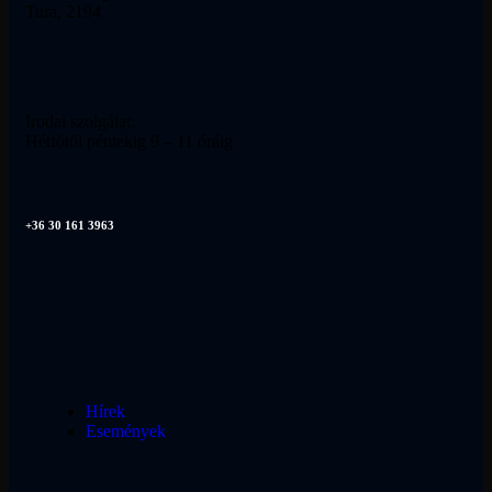
Tura, 2194
Irodai szolgálat:
Hétfőtől péntekig 9 – 11 óráig
+36 30 161 3963
Hírek
Események