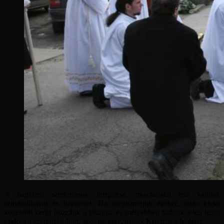
A nagyheti szertartások felépítése, mozzanatai tele vannak
szimbolikával és üzenettel. Ha megismerjük ezeket, talán kicsit
közelebb kerül hozzánk a liturgia, és mélyebben tudunk jelen lenni
ezeken a szertartásokon, ahol megérezhetjük Krisztus jelenlétét.