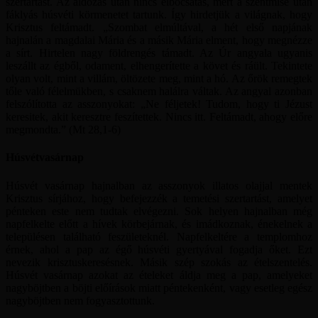
szertartást. Az áldozás után nincs elbocsátás, mert a szentmise után
fáklyás húsvéti körmenetet tartunk. Így hirdetjük a világnak, hogy
Krisztus feltámadt. „Szombat elmúltával, a hét első napjának
hajnalán a magdalai Mária és a másik Mária elment, hogy megnézze
a sírt. Hirtelen nagy földrengés támadt. Az Úr angyala ugyanis
leszállt az égből, odament, elhengerítette a követ és ráült. Tekintete
olyan volt, mint a villám, öltözete meg, mint a hó. Az őrök remegtek
tőle való félelmükben, s csaknem halálra váltak. Az angyal azonban
felszólította az asszonyokat: „Ne féljetek! Tudom, hogy ti Jézust
keresitek, akit keresztre feszítettek. Nincs itt. Feltámadt, ahogy előre
megmondta.” (Mt 28,1-6)
Húsvétvasárnap
Húsvét vasárnap hajnalban az asszonyok illatos olajjal mentek
Krisztus sírjához, hogy befejezzék a temetési szertartást, amelyet
pénteken este nem tudtak elvégezni. Sok helyen hajnalban még
napfelkelte előtt a hívek körbejárnak, és imádkoznak, énekelnek a
településen található feszületeknél. Napfelkeltére a templomhoz
érnek, ahol a pap az égő húsvéti gyertyával fogadja őket. Ezt
nevezik krisztuskeresésnek. Másik szép szokás az ételszentelés.
Húsvét vasárnap azokat az ételeket áldja meg a pap, amelyeket
nagyböjtben a böjti előírások miatt péntekenként, vagy esetleg egész
nagyböjtben nem fogyasztottunk.