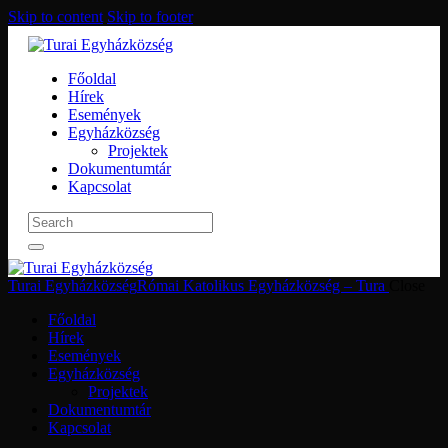
Skip to content
Skip to footer
Főoldal
Hírek
Események
Egyházközség
Projektek
Dokumentumtár
Kapcsolat
Turai Egyházközség
Római Katolikus Egyházközség – Tura
Close
Főoldal
Hírek
Események
Egyházközség
Projektek
Dokumentumtár
Kapcsolat