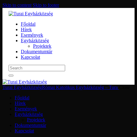
Skip to content
Skip to footer
Főoldal
Hírek
Események
Egyházközség
Projektek
Dokumentumtár
Kapcsolat
Turai Egyházközség
Római Katolikus Egyházközség – Tura
Close
Főoldal
Hírek
Események
Egyházközség
Projektek
Dokumentumtár
Kapcsolat