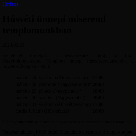
Hirdetés
Húsvéti ünnepi miserend
templomunkban
2024.03.23.
Szeretettel hirdetjük a testvéreknek, hogy a turai
Nagyboldogasszony Templom ünnepi mise-/szertatásrendje a
következőképpen alakul:
március 24. vasárnap (Virágvasárnap)
11:00
március 28. csütörtök (Nagycsütörtök)*
20:00
március 29. péntek (Nagypéntek)*
18:00
március 30. szombat (Nagyszombat)
20:00
március 31. vasárnap (Húsvétvasárnap)
11:00
április 1. hétfő (Húsvéthétfő)
18:00
* A nagycsütörtöki szentmise és nagypénteki szertartás után virrasztást tartunk.
Nagyszombaton 14:00 órától látogatható a szentsír. A nagyszombati