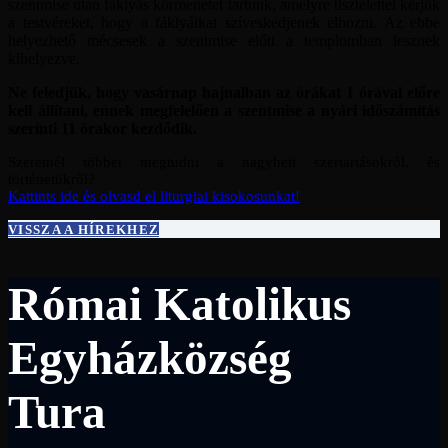
szentmise után fáklyás körmenetet tartunk, amelyre tisztelettel kérjük
a testvéreket, hogy a fáklyáikat szíveskedjenek elhozni. Az ebbe
helyezhető mécsesek a szentmise előtt a templomban lesznek
kihelyezve.
Ne feledjük, hogy vasárnap hajnalban az órákat 1 órával előre
kell állítani, ennek megfelelően a szentmise a nyári időszámítás
szerinti 11 órakor kezdődik.
Szeretnél többet megtudni a nagyheti szertartásokról, és
történetükről?
Kattints ide és olvasd el liturgiai kisokosunkat!
VISSZA A HÍREKHEZ
Római Katolikus
Egyházközség
Tura