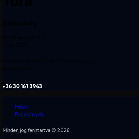
Tura
Elérhetőség
Köztársaság utca 1.
Tura, 2194
Irodai ügyintézés telefonon való egyeztetés
alapján történik.
+36 30 161 3963
Hírek
Események
Minden jog fenntartva © 2026