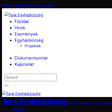
Skip to content
Skip to footer
Főoldal
Hírek
Események
Egyházközség
Projektek
Dokumentumtár
Kapcsolat
Turai Egyházközség
Római Katolikus Egyházkö
Főoldal