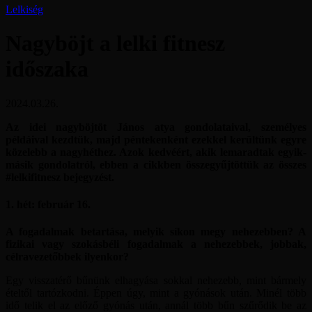
Lelkiség
Nagyböjt a lelki fitnesz
időszaka
2024.03.26.
Az idei nagyböjtöt János atya gondolataival, személyes
példáival kezdtük, majd péntekenként ezekkel kerültünk egyre
közelebb a nagyhéthez. Azok kedvéért, akik lemaradtak egyik-
másik gondolatról, ebben a cikkben összegyűjtöttük az összes
#lelkifitnesz bejegyzést.
1. hét: február 16.
A fogadalmak betartása, melyik síkon megy nehezebben? A
fizikai vagy szokásbéli fogadalmak a nehezebbek, jobbak,
célravezetőbbek ilyenkor?
Egy visszatérő bűnünk elhagyása sokkal nehezebb, mint bármely
ételtől tartózkodni. Éppen úgy, mint a gyónások után. Minél több
idő telik el az előző gyónás után, annál több bűn szűrődik be az