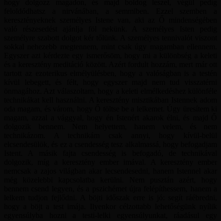
hogy dolgozz magadon, és majd boldog leszel, végül pedig
feloldódhatsz a nirvánában, a semmiben. Ezzel szemben a
keresztényeknek személyes Istene van, aki az Ő mindenségében
való részesedést ajánlja föl nekünk. A személyes Isten pedig
személyre szabott dolgot kér tőlünk. A személyes tennivalót viszont
sokkal nehezebb megtennem, mint csak úgy magamban ellennem.
Egyszer azt kérdezte egy ismerősöm, hogy mi a különbség a keleti
és a keresztény meditáció között. Azért fordult hozzám, mert már ott
tartott az ezoterikus elmélyülésben, hogy a valóságban is a testén
kívül lebegett, és félt, hogy egyszer majd nem tud visszatérni
önmagához. Azt válaszoltam, hogy a keleti elmélkedéshez különféle
technikákat kell használni. A keresztény misztikában Istennek adom
oda magam, és várom, hogy Ő töltse be a lelkemet. Úgy üresítem ki
magam, azzal a vággyal, hogy én Istenért akarok élni, és majd Ő
dolgozik bennem. Nem helyettem, hanem velem, és nem
technikázom. A technikám csak annyi, hogy kívül-belül
elcsendesülök, és ez a csendesség tesz alkalmassá, hogy befogadjam
Istent. A másik fajta csendesség is befogadó, de technikával
dolgozik, míg a keresztény ember imával. A keresztény ember
nemcsak a zajos világban akar lecsendesedni, hanem Istennel akar
még közelebbi kapcsolatba kerülni. Nem pusztán azért, hogy
bennem csend legyen, és a pszichémet újra felépíthessem, hanem a
lelkem tudjon fejlődni. A böjti időszak erre is jó: segít ráébredni,
hogy a böjt a test imája. Ilyenkor célzottabb lehetőségünk nyílik
egyensúlyba hozni a testi-lelki egyensúlyunkat, ráadásul egy