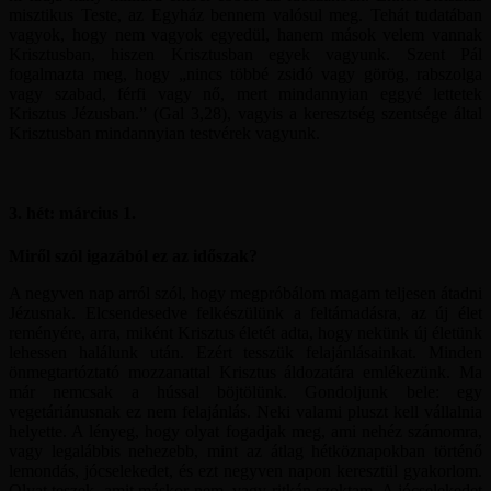
misztikus Teste, az Egyház bennem valósul meg. Tehát tudatában
vagyok, hogy nem vagyok egyedül, hanem mások velem vannak
Krisztusban, hiszen Krisztusban egyek vagyunk. Szent Pál
fogalmazta meg, hogy „nincs többé zsidó vagy görög, rabszolga
vagy szabad, férfi vagy nő, mert mindannyian eggyé lettetek
Krisztus Jézusban.” (Gal 3,28), vagyis a keresztség szentsége által
Krisztusban mindannyian testvérek vagyunk.
3. hét: március 1.
Miről szól igazából ez az időszak?
A negyven nap arról szól, hogy megpróbálom magam teljesen átadni
Jézusnak. Elcsendesedve felkészülünk a feltámadásra, az új élet
reményére, arra, miként Krisztus életét adta, hogy nekünk új életünk
lehessen halálunk után. Ezért tesszük felajánlásainkat. Minden
önmegtartóztató mozzanattal Krisztus áldozatára emlékezünk. Ma
már nemcsak a hússal böjtölünk. Gondoljunk bele: egy
vegetáriánusnak ez nem felajánlás. Neki valami pluszt kell vállalnia
helyette. A lényeg, hogy olyat fogadjak meg, ami nehéz számomra,
vagy legalábbis nehezebb, mint az átlag hétköznapokban történő
lemondás, jócselekedet, és ezt negyven napon keresztül gyakorlom.
Olyat teszek, amit máskor nem, vagy ritkán szoktam. A jócselekedet