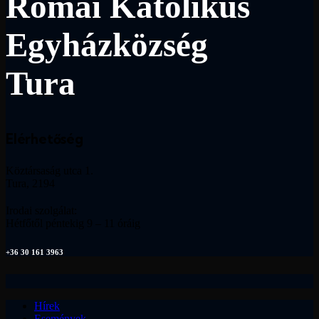
Római Katolikus
Egyházközség
Tura
Elérhetőség
Köztársaság utca 1.
Tura, 2194
Irodai szolgálat:
Hétfőtől péntekig 9 – 11 óráig
+36 30 161 3963
Hírek
Események