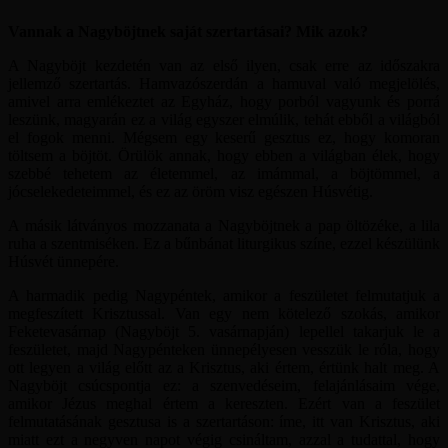
Vannak a Nagyböjtnek saját szertartásai? Mik azok?
A Nagyböjt kezdetén van az első ilyen, csak erre az időszakra
jellemző szertartás. Hamvazószerdán a hamuval való megjelölés,
amivel arra emlékeztet az Egyház, hogy porból vagyunk és porrá
leszünk, magyarán ez a világ egyszer elmúlik, tehát ebből a világból
el fogok menni. Mégsem egy keserű gesztus ez, hogy komoran
töltsem a böjtöt. Örülök annak, hogy ebben a világban élek, hogy
szebbé tehetem az életemmel, az imámmal, a böjtömmel, a
jócselekedeteimmel, és ez az öröm visz egészen Húsvétig.
A másik látványos mozzanata a Nagyböjtnek a pap öltözéke, a lila
ruha a szentmiséken. Ez a bűnbánat liturgikus színe, ezzel készülünk
Húsvét ünnepére.
A harmadik pedig Nagypéntek, amikor a feszületet felmutatjuk a
megfeszített Krisztussal. Van egy nem kötelező szokás, amikor
Feketevasárnap (Nagyböjt 5. vasárnapján) lepellel takarjuk le a
feszületet, majd Nagypénteken ünnepélyesen vesszük le róla, hogy
ott legyen a világ előtt az a Krisztus, aki értem, értünk halt meg. A
Nagyböjt csúcspontja ez: a szenvedéseim, felajánlásaim vége,
amikor Jézus meghal értem a kereszten. Ezért van a feszület
felmutatásának gesztusa is a szertartáson: íme, itt van Krisztus, aki
miatt ezt a negyven napot végig csináltam, azzal a tudattal, hogy