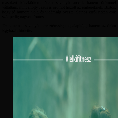
másokért küszködtem. Nem savanyú arccal, hanem örömmel
vállaltam, mint ahogy Jézus is örömöt hozott az embereknek. Biztos,
hogy jó humora volt, és vidámság övezte. Sajnos erről ritkán esik
szó, pedig nagyon fontos.
Jézus nem a savanyú kereszténység megalapítója, hanem az öröm
Egyházát hirdette.