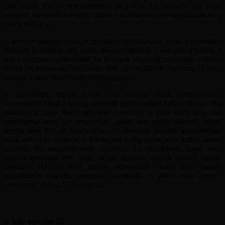
szól Szent Pál Szeretethimnusza is (1Kor 13. fejezet). Ha tehát
mindent szeretetből teszek, akkor van békesség a családban is és a
hívek között is.
A szeretet mindent betakar: ha szeretem a másikat, ezzel a szeretettel
mindent betakarok, így tudok megbocsátani is. Csak akkor tudjuk a
teljes szeretetet gyakorolni, ha képesek vagyunk magunkat teljesen
átadni Krisztusnak, és ekkor tud jól működni bennem. Ehhez
viszont fontos, hogy szeressem magam is.
A szeretetnek három iránya van: szeresd Istent, felebarátodat,
önmagadat! Mind a három iránynak egyformának kellene lennie. Ha
valamelyik irány felé megnyúlik a szeretet, a többi kárát látja. Ha
önmagamat nem szeretem eléggé, Istent sem tudom szeretni, hiába
nyúlik meg felé az imádságom. Az imádság pusztán kötelességgé
válik ebben az esetben. A felebarátot pedig pláne nem tudom akkor
szeretni, ha magamat nem szeretem. Ez azt jelenti, hogy nem
vagyok tisztában vele, hogy én egy ajándék vagyok Istentől mások
számára. Ha ezt nem tudom tudatosítani, akkor nem tudom
ajándékként odaadni magamat másoknak, és akkor csak „pengő
cimbalom” (1Kor 13,1) vagyok.
6. hét: március 22.