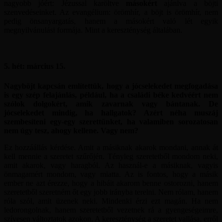
nagyobb jóért: Jézussal karöltve
másokért
ajánlva a böjti
szenvedéseinket. Az evangélium: örömhír, a böjt is örömhír, nem
pedig önsanyargatás, hanem a másokért való lét egyik
megnyilvánulási formája. Mint a kereszténység általában.
5. hét: március 15.
Nagyböjt kapcsán említettük, hogy a jócselekedet megfogadása
is egy szép felajánlás, például, ha a családi béke kedvéért nem
szólok dolgokért, amik zavarnak vagy bántanak. De
jócselekedet mindig, ha hallgatok? Azért néha muszáj
szembesíteni egy-egy szerettünket, ha valamiben sorozatosan
nem úgy tesz, ahogy kellene. Vagy nem?
Ez hozzáállás kérdése. Amit a másiknak akarok mondani, annak át
kell mennie a szeretet szűrőjén. Tényleg szeretetből mondom neki,
amit akarok, vagy haragból. Az használ-e a másiknak, vagyis
önmagamért mondom, vagy miatta. Az is fontos, hogy a másik
ember ne azt érezze, hogy a hibáit akarom benne ostorozni, hanem
szeretetből szeretném őt egy jobb irányba terelni. Nem rólam, hanem
róla szól, amit üzenek neki. Mindenki érzi ezt magán. Ha nem
ledorongolnak, hanem szeretetből vezetnek rá a gyengeségeimre,
szívesen változtatok azokon. A kereszténység a szeretet vallása, erről