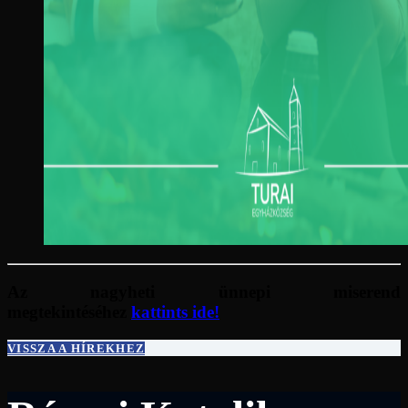
Az nagyheti ünnepi miserend
megtekintéséhez
kattints ide!
VISSZA A HÍREKHEZ