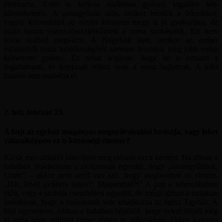
életünkbe. Ezért is kellene sűrűbben gyónni, legalább két-
háromhetente. A szentgyónás után, amikor letettük a bűneinket,
vagyis közvetlenül az elején könnyen megy a jó gyakorlása, de
aztán lassan vissza-visszaférkőznek a rossz szokásaink. Ezt nem
lenne szabad megvárni. A Nagyböjt alatt, amikor az ember
valamelyik rossz tulajdonságáról szeretne leszokni, még jobb volna
kéthetente gyónni. Ez sokat segítene, hogy be is tartsam a
fogadalmam, és kopjanak rólam ezek a rossz hajlamok. A lelki
haszon sem maradna el.
2. hét: február 23.
A böjt az egyház magányos megnyilvánulási formája, vagy lehet
valamiképpen ez is közösségi élmény?
Kicsit más oldalról közelítem meg először ezt a kérdést. Ha abban a
tudatban imádkozom a zsolozsmát egyedül, hogy „összegyűltünk,
Uram” – akkor nem arról van szó, hogy megbomlott az elmém.
„Hát, kivel gyűltem össze?! Magammal?!” A pap a tabernákulum
előtt, vagy a szobája csendjében egyedül, de mégis abban a tudatban
imádkozik, hogy a zsolozsmát vele imádkozza az egész Egyház. A
böjt ugyanilyen. Abban a tudatban böjtölök, hogy velem böjtöl még
ki tudja hány milliárd ember ebben az időszakban. Ekkor Krisztus