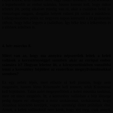
a legnehezebb az ember számára, hiszen keresni kell, hogy mikor
tehetek jót, pedig alkalom mindig van rá, akár a családon belül is:
visszafogni magam, dorgálás helyett valami jót szólni a másikhoz.
Lelkigyakorlatos példa ez: negyven napon keresztül a jót gyakorolni
otthon, hogy béke legyen a családban. Így béke lesz a lelkemben és
a többiek lelkében is.
4. hét: március 8.
Miért van az, hogy ma annyira népszerűek lettek a keleti
vallások a kereszténységgel szemben akár az európai ember
számára is? Hogyan lehetne itt, a környezetünkben vonzóbbá
tenni a keresztény böjtölést az ezoterikus megnyilvánulásokkal
szemben?
Ez egy nehéz lépés, mert először rá kell jönnöm, hogy nem
magamért, hanem Jézus Krisztusért kell tennem, tehát Krisztussal
kell böjtölnöm. Talán azért megnyerőbbek a keleti misztika tanításai,
mert ott nincs megtérés. Itt, a keresztény vallásban a böjt lényege
pedig éppen ez: elhagyni a rossz szokásomat, szokásaimat, hogy
Jézushoz közelebb kerüljek, vagyis szentségi életet próbáljak élni.
Amott, a keleti vallásoknál nem kérik, hogy térj meg, csak annyit,