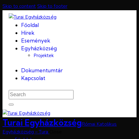
Skip to content
Skip to footer
Főoldal
Hírek
Események
Egyházközség
Projektek
Dokumentumtár
Kapcsolat
Turai Egyházközség
Római Katolikus
Egyházközség – Tura
Close