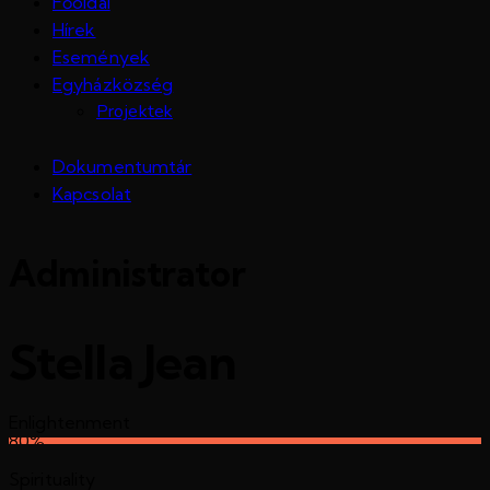
Főoldal
Hírek
Események
Egyházközség
Projektek
Dokumentumtár
Kapcsolat
Administrator
Stella Jean
Enlightenment
80%
Spirituality