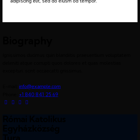
adipiscing elit, sed do eiusm od tempor.
Biography
Ignissimos ducimus quin blandiitis praesentium voluptatem
deleniti atque corrupti quos dolores et quas molestias
excepturi. scint occaecatti gnissimus.
E-mail:
info@example.com
Phone:
+1 840 841 25 69
Római Katolikus
Egyházközség
Tura