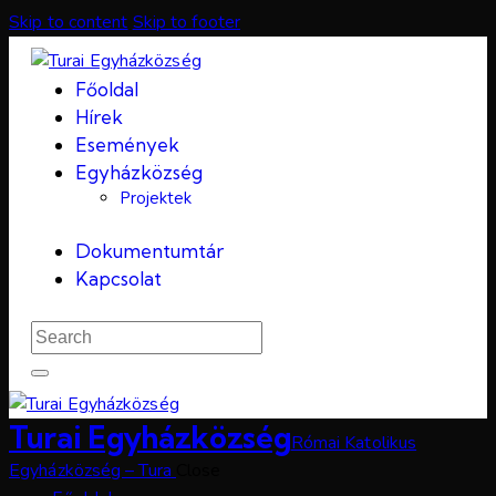
Skip to content
Skip to footer
Főoldal
Hírek
Események
Egyházközség
Projektek
Dokumentumtár
Kapcsolat
Turai Egyházközség
Római Katolikus
Egyházközség – Tura
Close