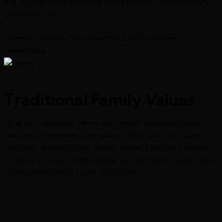
and younger ones, following family traditions, responsibility,
generosity, love.
Client
The Modern Church
Year
2022
Author
Ashton
Porter
Share
Traditional Family Values
Dicta sunt explicabo. Nemo enim ipsam voluptatem quia
voluptas sit aspernatur aut odit aut fugit, quia. Dicta sunt
explicabo. Adipiscing elit, sed do eiusmod tempor incididunt
ut labore et dolore magna aliqua. Ut enim minim veniam quis
nostrud exercitation ipsam voluptatem.