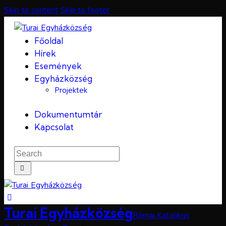
Skip to content
Skip to footer
Főoldal
Hírek
Események
Egyházközség
Projektek
Dokumentumtár
Kapcsolat
Turai Egyházközség
Római Katolikus