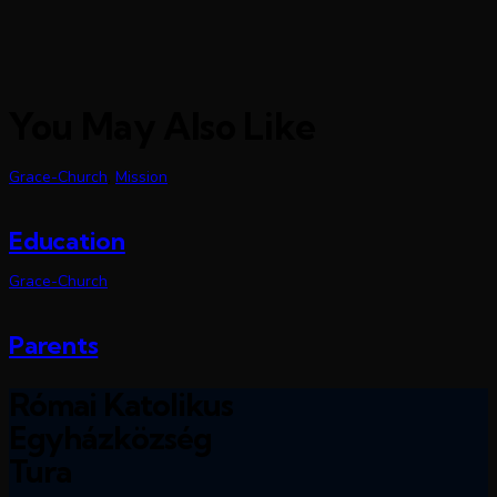
You May Also Like
Grace-Church
,
Mission
Education
Grace-Church
Parents
Római Katolikus
Egyházközség
Tura