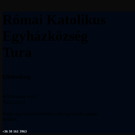
Római Katolikus
Egyházközség
Tura
Elérhetőség
Köztársaság utca 1.
Tura, 2194
Irodai ügyintézés telefonon való egyeztetés alapján
történik.
+36 30 161 3963