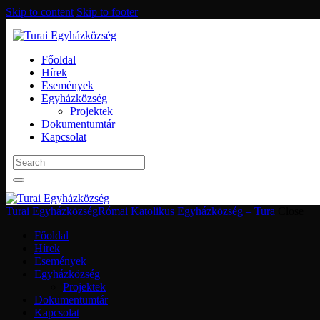
Skip to content
Skip to footer
Főoldal
Hírek
Események
Egyházközség
Projektek
Dokumentumtár
Kapcsolat
Turai Egyházközség
Római Katolikus Egyházközség – Tura
Close
Főoldal
Hírek
Események
Egyházközség
Projektek
Dokumentumtár
Kapcsolat