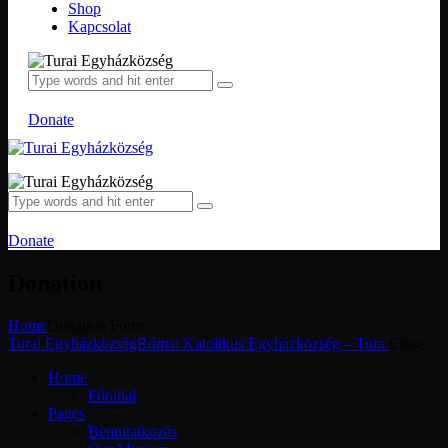
Shop
Kapcsolat
Donate
Donate
Donation
Home
Donation Form
Turai Egyházközség
Római Katolikus Egyházközség – Tura
Close
Home
Főoldal
Pages
Bemutatkozás