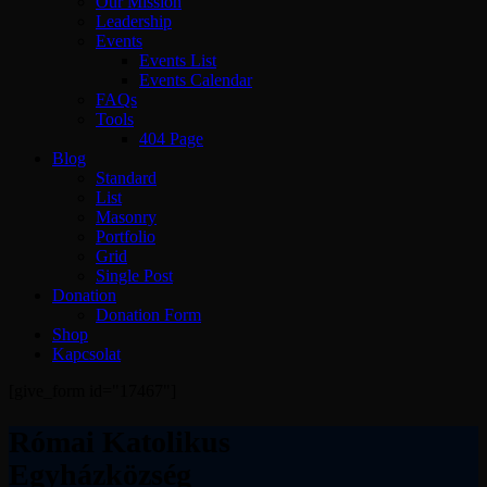
Our Mission
Leadership
Events
Events List
Events Calendar
FAQs
Tools
404 Page
Blog
Standard
List
Masonry
Portfolio
Grid
Single Post
Donation
Donation Form
Shop
Kapcsolat
[give_form id="17467"]
Római Katolikus
Egyházközség