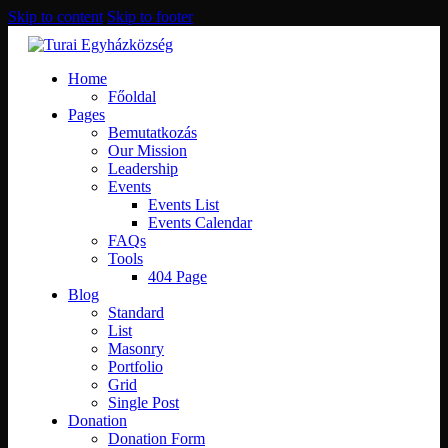
Skip to content
Skip to footer
Home
Főoldal
Pages
Bemutatkozás
Our Mission
Leadership
Events
Events List
Events Calendar
FAQs
Tools
404 Page
Blog
Standard
List
Masonry
Portfolio
Grid
Single Post
Donation
Donation Form